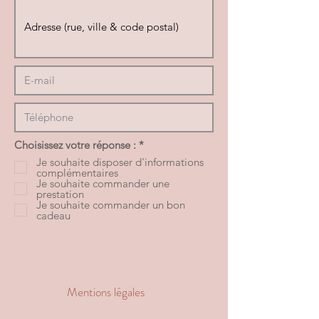
O
Choisissez votre réponse :
*
b
Je souhaite disposer d'informations
l
complémentaires
i
Je souhaite commander une
g
prestation
a
Je souhaite commander un bon
t
cadeau
o
i
r
e
Mentions légales