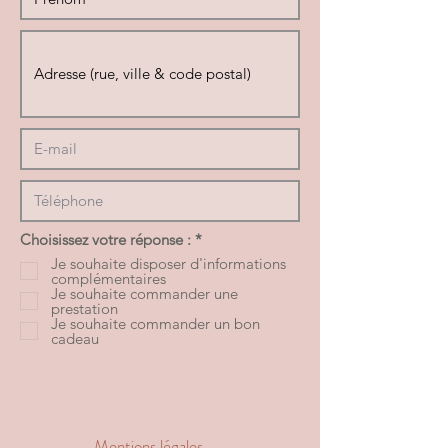
O
Choisissez votre réponse :
*
b
Je souhaite disposer d'informations
l
complémentaires
i
Je souhaite commander une
g
prestation
a
Je souhaite commander un bon
t
cadeau
o
i
r
e
Mentions légales