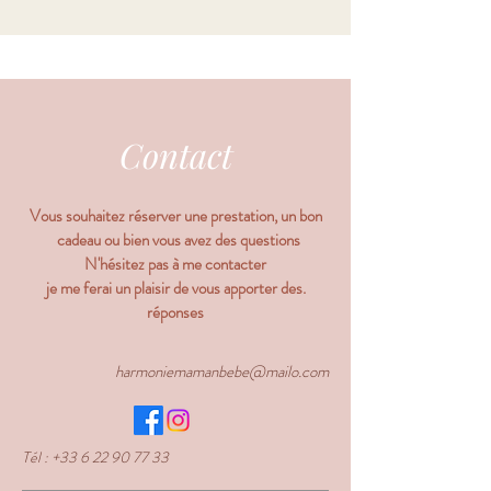
Contact
Vous souhaitez réserver une prestation, un bon
cadeau ou bien vous avez des questions
N'hésitez pas à me contacter
.je me ferai un plaisir de vous apporter des
réponses
harmoniemamanbebe@mailo.com
Tél :
+33 6 22 90 77 33