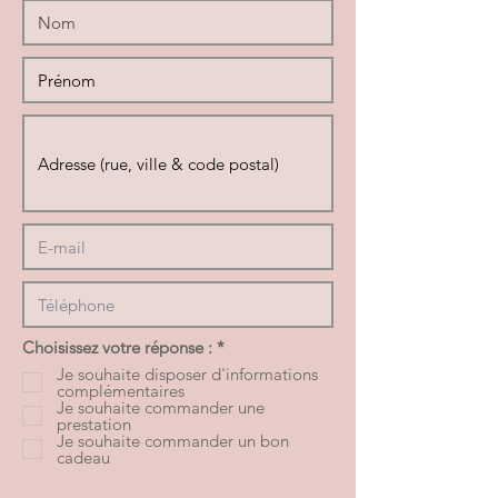
O
Choisissez votre réponse :
*
b
Je souhaite disposer d'informations
l
complémentaires
i
Je souhaite commander une
g
prestation
a
Je souhaite commander un bon
t
cadeau
o
i
r