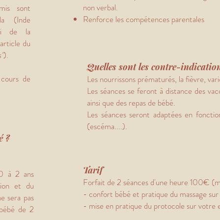
non verbal.
mis sont
Renforce les compétences parentales
la (Inde
si de la
 article du
s"
).
Quelles sont les contre-indicatio
 cours de
Les nourrissons prématurés, la fièvre, varic
Les séances se feront à distance des vac
ainsi que des repas de bébé.
Les séances seront adaptées en fonction
(escéma....).
é ?
Tarif
0 à 2 ans
Forfait de 2 séances d'une heure 100€ (m
tion et du
- confort bébé et pratique du massage s
e sera pas
- mise en pratique du protocole sur votr
bébé de 2