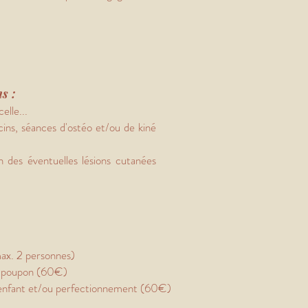
ns :
elle...
cins, séances d'ostéo et/ou de kiné
 des éventuelles lésions cutanées
ax. 2 personnes)
ur poupon (60€)
e enfant et/ou perfectionnement (60€)