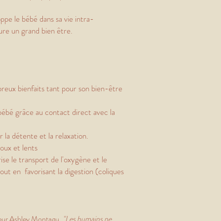
ppe le bébé dans sa vie intra-
cure un grand bien être.
eux bienfaits tant pour son bien-être
ébé grâce au contact direct avec la
ar la détente et la relaxation.
oux et lents
ise le transport de l'oxygène et le
ut en favorisant la digestion (coliques
teur Ashley Montagu
, "Les humains ne