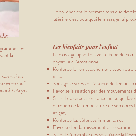
Le toucher est le premier sens que dévelo
utérine c'est pourquoi le massage lui pro
bébé
Les bienfaits pour l'enfant
rogrammer en
Le massage apporte à votre bébé de nombr
vant la
physique qu'émotionnel.
Renforce le lie
n attachement avec votre b
 caressé est
peau
 nouveau-né"
Soulage le stress et l'anxiété de l'enfant p
Leboyer
Favorise la relation par des mouvements d
Stimule la circulation sanguine ce qui favor
maintien de la température de son corps to
et gaz)
Renforce les défenses
immunitaires
Favorise l'endormissement et le sommeil
Stimule l'ensemble des sens
(
selon le Doc