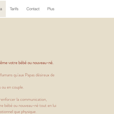
ea
Tarifs
Contact
Plus
même votre bébé ou nouveau-né.
x Mamans qu'aux Papas
désireux de
 ou en couple.
renforcer la communication,
tre bébé ou nouveau-né tout en lui
otionnel que physique.