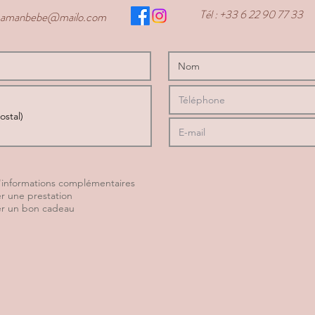
Tél : +33 6 22 90 77 33
mamanbebe@mailo.com
O
b
d'informations complémentaires
 une prestation
g
r un bon cadeau
a
t
o
r
e