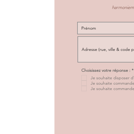
harmonie
Choisissez votre réponse :
*
Je souhaite disposer 
l
i
Je souhaite commander
Je souhaite commande
i