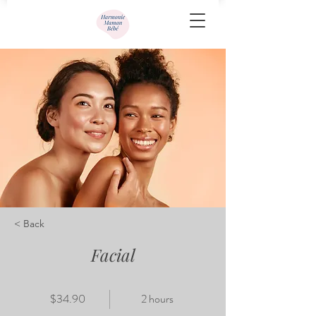
< Back
Facial
$34.90
2 hours