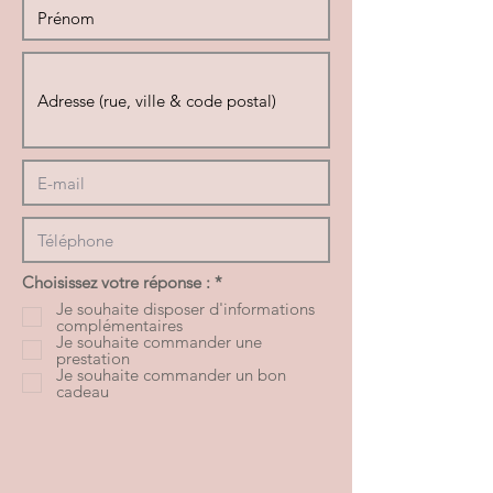
O
Choisissez votre réponse :
*
b
Je souhaite disposer d'informations
l
complémentaires
i
Je souhaite commander une
g
prestation
a
Je souhaite commander un bon
t
cadeau
o
i
r
e